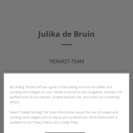
Julika de Bruin
TIERARZT-TEAM
By clicking “Accept All” you agree to the storing and use of cookies and
tracking technologies on your device to enhance site navigation, improve the
performance of our website, analyse website use, and assist our marketing
efforts.
Select “Cookie Settings” for more information about the use of cookies and
tracking technologies and to adjust your preferences. More information is
available in our Privacy Notice and Cookie Policy.