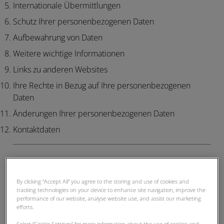
Internationale Übermittlungen
Schutz Ihrer personenbezogenen Daten
Aufbewahrung von Daten
Weitere wichtige Informationen
Links zu anderen Websites
Ihre Rechte in Bezug auf Ihre personenbezogenen
Daten
Änderungen Ihrer personenbezogenen Daten
Kontaktdaten
1. Wer wir sind
By clicking “Accept All” you agree to the storing and use of cookies and
Verantwortlicher
tracking technologies on your device to enhance site navigation, improve the
performance of our website, analyse website use, and assist our marketing
Wir sind der für die Verarbeitung Ihrer
efforts.
personenbezogenen Daten Verantwortliche gemäß der