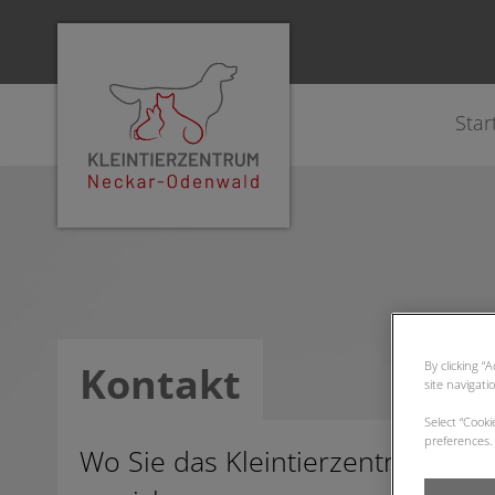
Star
Homepage Kleintierzentrum Neckar-Od
By clicking “
Kontakt
site navigati
Select “Cook
preferences. 
Wo Sie das Kleintierzentrum find