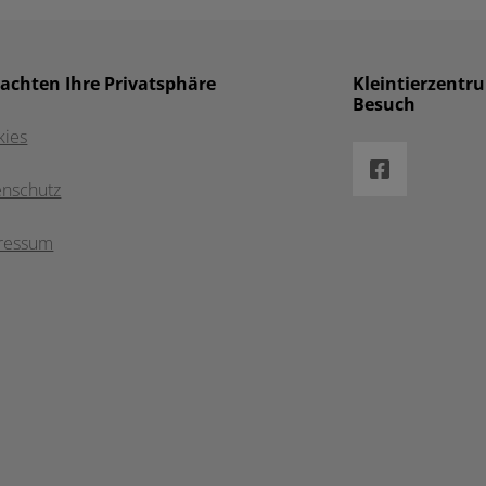
 achten Ihre Privatsphäre
Kleintierzentr
Besuch
kies
enschutz
ressum