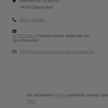
Adelsheimer Straße 49

74706 Osterburken
06291-648060
0175/9156613
Notfallnummer außerhalb der
Sprechstunden
info@kleintierzentrum-neckar-odenwald.de
Wir behandeln
Notfälle
außerhalb unserer Spr
Kreis
.