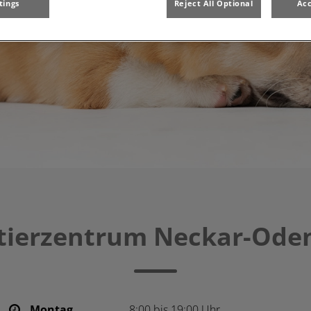
tings
Reject All Optional
Acc
ntierzentrum Neckar-Ode
Montag
8:00 bis 19:00 Uhr