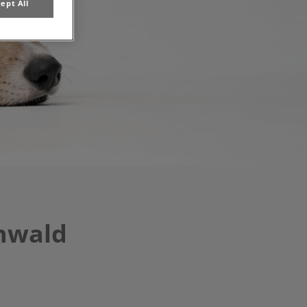
ept All
nwald