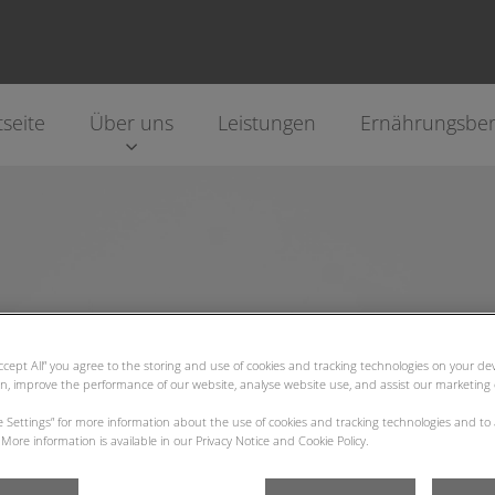
tseite
Über uns
Leistungen
Ernährungsbe
enwald
Accept All” you agree to the storing and use of cookies and tracking technologies on your d
on, improve the performance of our website, analyse website use, and assist our marketing e
ie Settings” for more information about the use of cookies and tracking technologies and to
More information is available in our Privacy Notice and Cookie Policy.
en, wie Sie uns