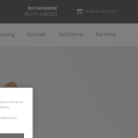
RUFNUMMER
TERMIN BUCHEN
06291-648060
ratung
Kontakt
Notdienst
Karriere
evice to enhance
fforts.
 adjust your